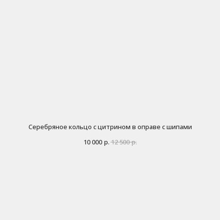
Серебряное кольцо с цитрином в оправе с шипами
10 000
р.
12 500
р.