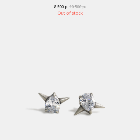
8 500
р.
10 500
р.
Out of stock