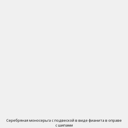
Серебряная моносерьга с подвеской в виде фианита в оправе
с шипами